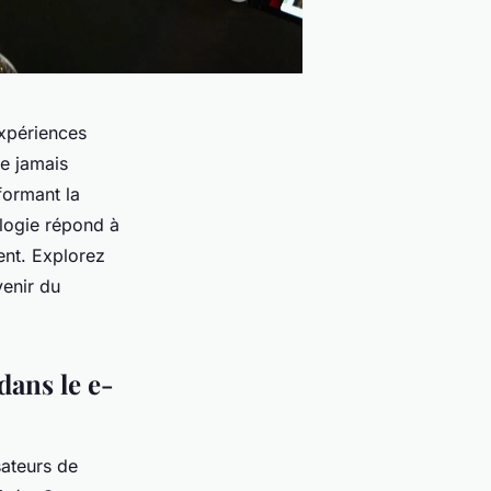
expériences
e jamais
formant la
ologie répond à
nt. Explorez
venir du
 dans le e-
sateurs de