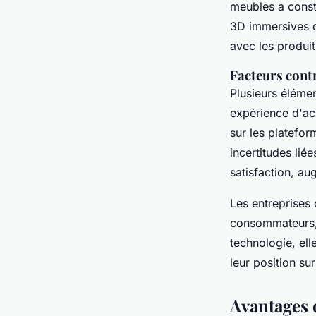
meubles a const
3D immersives d
avec les produit
Facteurs cont
Plusieurs éléme
expérience d'ach
sur les plateform
incertitudes lié
satisfaction, au
Les entreprises
consommateurs, m
technologie, el
leur position s
Avantages d