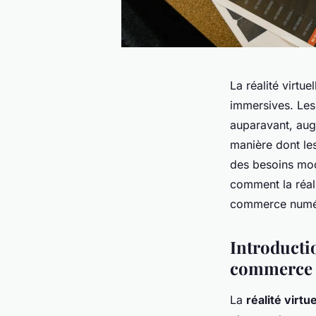
La réalité virt
immersives. Les
auparavant, augm
manière dont les
des besoins mod
comment la réali
commerce numé
Introductio
commerce
La
réalité virtue