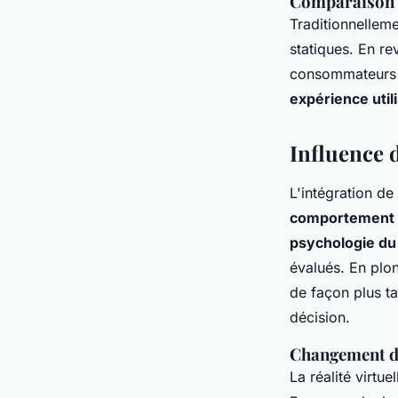
Comparaison e
Traditionnellem
statiques. En r
consommateurs so
expérience util
Influence d
L'intégration de
comportement 
psychologie d
évalués. En plo
de façon plus ta
décision.
Changement de
La réalité virtu