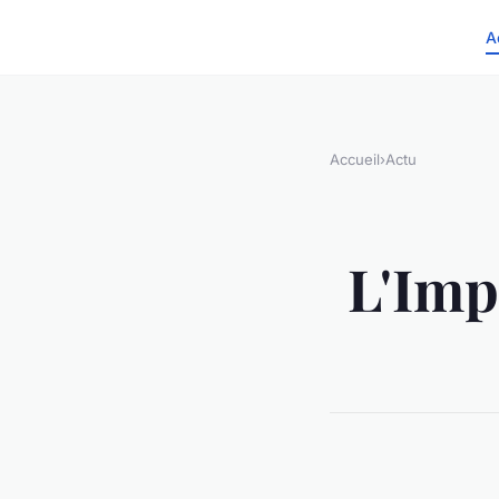
A
Accueil
›
Actu
L'Impa