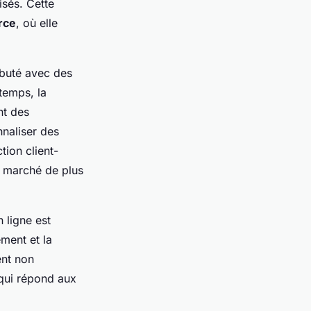
isés. Cette
rce
, où elle
ébuté avec des
temps, la
nt des
naliser des
tion client-
n marché de plus
n ligne est
ement et la
ent non
 qui répond aux