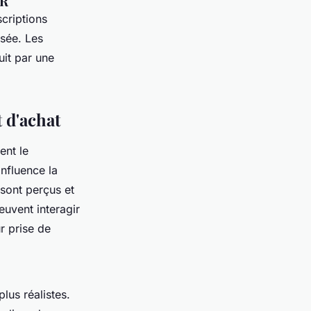
VR
criptions
isée. Les
uit par une
t d'achat
nt le
nfluence la
 sont perçus et
uvent interagir
r prise de
lus réalistes.