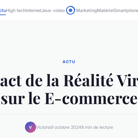
ctu
High tech
Internet
Jeux-video
Marketing
Matériel
Smartphon
ACTU
ct de la Réalité Vi
sur le E-commerce
Victoria
9 octobre 2024
8 min de lecture
V