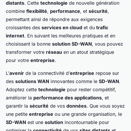
distants
. Cette
technologie
de nouvelle génération
combine
flexibilité
,
performance
, et
sécurité
,
permettant ainsi de répondre aux exigences
croissantes des
services en cloud
et du
trafic
internet
. En suivant les meilleures pratiques et en
choisissant la bonne
solution SD-WAN
, vous pouvez
transformer votre
réseau
en un atout stratégique
pour votre
entreprise
.
L’
avenir
de la connectivité d’
entreprise
repose sur
des
solutions WAN
innovantes comme le
SD-WAN
.
Adoptez cette
technologie
pour rester compétitif,
améliorer la
performance des applications
, et
garantir la
sécurité
de vos
données
. Que vous soyez
une petite
entreprise
ou une grande organisation, le
SD-WAN
est une
solution
incontournable pour
optimiser la
connectivité
de vos
sites distants
et