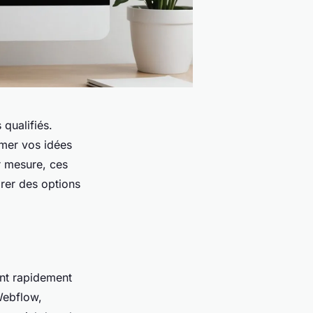
 qualifiés.
mer vos idées
r mesure, ces
rer des options
ent rapidement
Webflow,