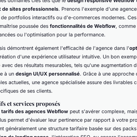
des domaines clés tels que le
design responsive Webflow
e
de sites professionnels
. Prenons l'exemple d'une agence
n de portfolios interactifs ou d'e-commerces modernes. Ces
 maîtrise poussée des
fonctionnalités de Webflow
, comme l
ancées ou l'optimisation pour la performance.
sis démontrent également l'efficacité de l'agence dans l'
opt
réation d'une expérience utilisateur intuitive. Un bon exempl
e avec des résultats mesurables, tels qu'une augmentation 
ce à un
design UI/UX personnalisé
. Grâce à une approche c
les actuelles, une agence spécialisée assure des livrables
cifiques de ses clients.
ifs et services proposés
s
tarifs des agences Webflow
peut s'avérer complexe, mai
lus permet d'évaluer leur pertinence par rapport à votre pro
t généralement une structure tarifaire basée sur des packs