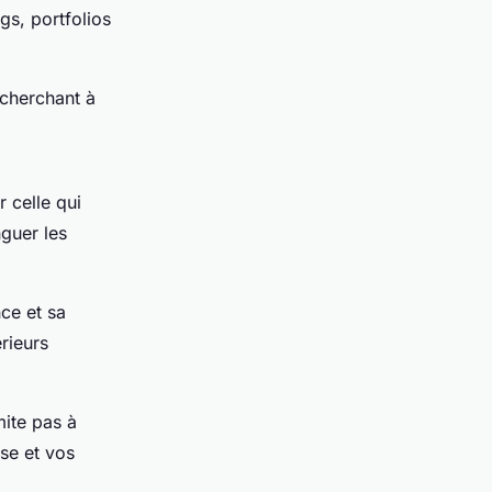
gs, portfolios
 cherchant à
 celle qui
nguer les
nce et sa
érieurs
ite pas à
ise et vos