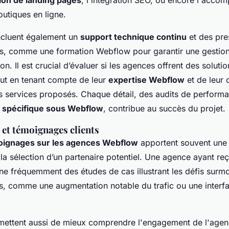
ion de landing pages
, l'intégration SEO, ou encore l'acc
outiques en ligne.
incluent également un
support technique continu
et des pre
s, comme une formation Webflow pour garantir une gestio
son. Il est crucial d’évaluer si les agences offrent des solut
out en tenant compte de leur
expertise Webflow
et de leur 
es services proposés. Chaque détail, des audits de performa
 spécifique sous Webflow
, contribue au succès du projet.
s et témoignages clients
moignages sur les agences Webflow
apportent souvent une 
a sélection d’un partenaire potentiel. Une agence ayant re
ne fréquemment des études de cas illustrant les défis surmo
s, comme une augmentation notable du trafic ou une interfac
mettent aussi de mieux comprendre l'engagement de l'agen