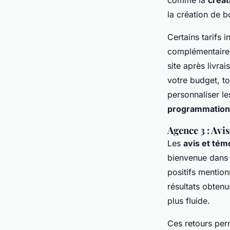
comme la
créat
la création de b
Certains tarifs 
complémentaire
site après livrai
votre budget, t
personnaliser l
programmation
Agence 3 : Avi
Les
avis et té
bienvenue dans l
positifs mention
résultats obtenu
plus fluide.
Ces retours per