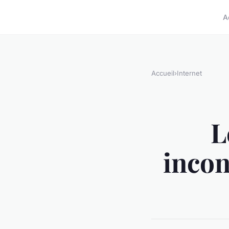
A
Accueil
›
Internet
L
incon