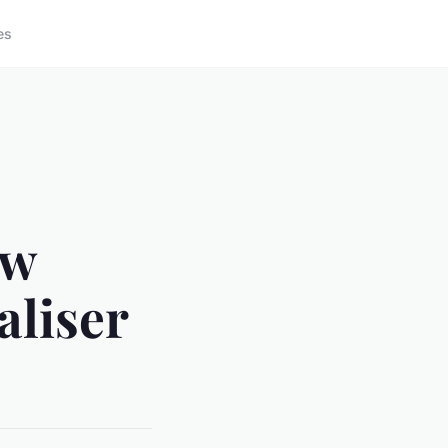
es
ow
aliser